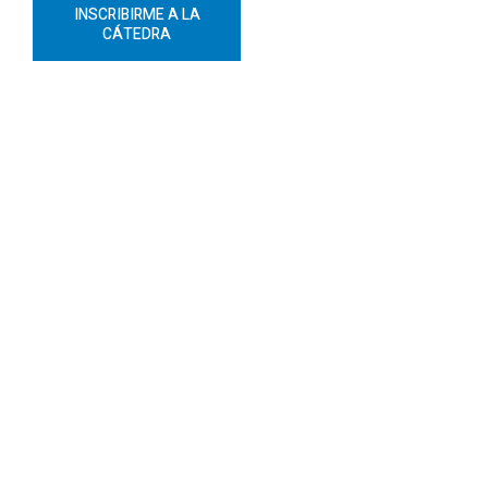
INSCRIBIRME A LA
EXPLORAR
CÁTEDRA
CONVOCATORIAS